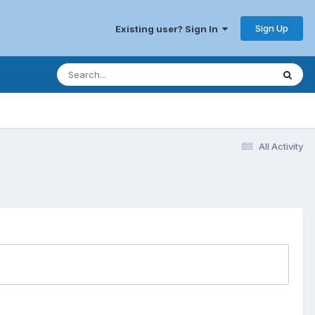
Sign Up
Existing user? Sign In
All Activity